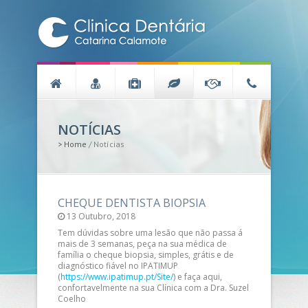
NOTÍCIAS
>
Home
/
Notícias
CHEQUE DENTISTA BIOPSIA
13 Outubro, 2018
Tem dúvidas sobre uma lesão que não passa á
mais de 3 semanas, peça na sua médica de
família o cheque biopsia, simples, grátis e de
diagnóstico fiável no IPATIMUP
(
https://www.ipatimup.pt/Site/
) e faça aqui,
confortavelmente na sua Clínica com a Dra. Suzel
Coelho