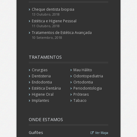
Cheque dentista biopsia
13 Outubro, 2018
Estética e Higiene Pessoal
11 Outubro, 2018
Tratamentos de Estética Avançada
10 Setembro, 2018
TRATAMENTOS
Cirurgias
Mau Hálito
Dentisteria
Odontopediatria
Endodontia
Ortodontia
Estética Dentária
Periodontologia
Higiene Oral
Próteses
Implantes
Tabaco
ONDE
ESTAMOS
Guifões
Ver Mapa