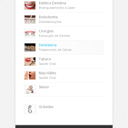
Estética Dentária
Branqueamento a Laser
Endodontia
Desvitalizações
Cirurgias
Extracção de Dentes
Dentisteria
Tratamento de Cáries
Tabaco
Saúde Oral
Mau Hálito
Saúde Oral
Sénior
Grávidas