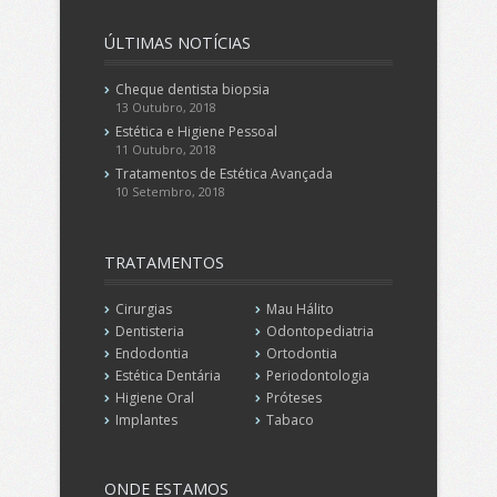
ÚLTIMAS
NOTÍCIAS
Cheque dentista biopsia
13 Outubro, 2018
Estética e Higiene Pessoal
11 Outubro, 2018
Tratamentos de Estética Avançada
10 Setembro, 2018
TRATAMENTOS
Cirurgias
Mau Hálito
Dentisteria
Odontopediatria
Endodontia
Ortodontia
Estética Dentária
Periodontologia
Higiene Oral
Próteses
Implantes
Tabaco
ONDE
ESTAMOS