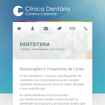
DENTISTERIA
>
Home
/
Tratamentos
/
Dentisteria
Restaurações e Tratamento de Cáries
A cárie dentária é a doença mais frequente da
cavidade oral, é removida numa só consulta
mediante eliminação da zona do dente afectada
e sua reconstrução.
As cáries dentárias são provocadas
por bactérias que existem na boca e que se
alimentam dos açucares, produzindo ácidos que