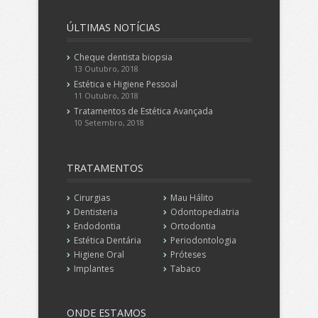
ÚLTIMAS
NOTÍCIAS
Cheque dentista biopsia
13 Outubro, 2018
Estética e Higiene Pessoal
11 Outubro, 2018
Tratamentos de Estética Avançada
10 Setembro, 2018
TRATAMENTOS
Cirurgias
Mau Hálito
Dentisteria
Odontopediatria
Endodontia
Ortodontia
Estética Dentária
Periodontologia
Higiene Oral
Próteses
Implantes
Tabaco
ONDE
ESTAMOS