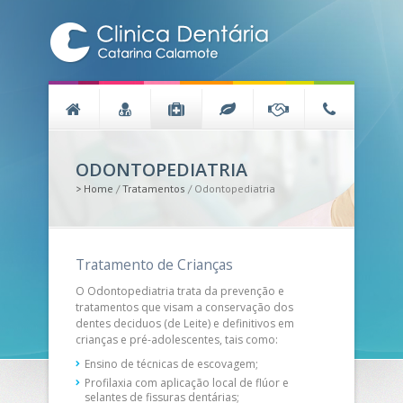
ODONTOPEDIATRIA
>
Home
/
Tratamentos
/
Odontopediatria
Tratamento de Crianças
O Odontopediatria trata da prevenção e
tratamentos que visam a conservação dos
dentes deciduos (de Leite) e definitivos em
crianças e pré-adolescentes, tais como:
Ensino de técnicas de escovagem;
Profilaxia com aplicação local de flúor e
selantes de fissuras dentárias;