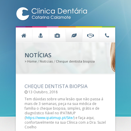
NOTÍCIAS
>
Home
/
Notícias
/
Cheque dentista biopsia
CHEQUE DENTISTA BIOPSIA
13 Outubro, 2018
Tem dúvidas sobre uma lesão que não passa á
mais de 3 semanas, peça na sua médica de
família o cheque biopsia, simples, grátis e de
diagnóstico fiável no IPATIMUP
(
https://www.ipatimup.pt/Site/
) e faça aqui,
confortavelmente na sua Clínica com a Dra. Suzel
Coelho