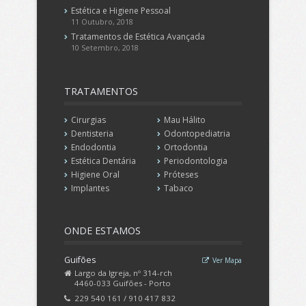
Estética e Higiene Pessoal
11 Outubro, 2018
Tratamentos de Estética Avançada
10 Setembro, 2018
TRATAMENTOS
Cirurgias
Mau Hálito
Dentisteria
Odontopediatria
Endodontia
Ortodontia
Estética Dentária
Periodontologia
Higiene Oral
Próteses
Implantes
Tabaco
ONDE
ESTAMOS
Guifões
Ver Mapa
Largo da Igreja, nº 314-rch
4460-033 Guifões - Porto
229 540 161 / 910 417 832