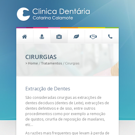
CIRURGIAS
>
Home
/
Tratamentos
/
Cirurgias
Extracção de Dentes
São consideradas cirurgias as extracções de
dentes deciduos (dentes de Leite), extracções de
dentes definitivos e de siso, entre outros
procedimentos como por exemplo a remoção
de quistos, cirurfia de reposição de maxilares,
etc…
As razões mais frequentes que levam à perda de