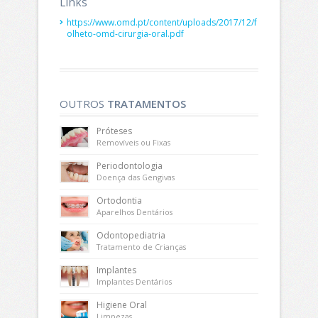
Links
https://www.omd.pt/content/uploads/2017/12/f
olheto-omd-cirurgia-oral.pdf
OUTROS
TRATAMENTOS
Próteses
Removíveis ou Fixas
Periodontologia
Doença das Gengivas
Ortodontia
Aparelhos Dentários
Odontopediatria
Tratamento de Crianças
Implantes
Implantes Dentários
Higiene Oral
Limpezas